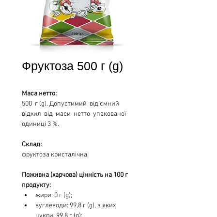
Фруктоза 500 г (g)
Маса нетто: 
500  г (g). Допустимий  від'ємний  
відхил  від  маси  нетто  упакованої 
одиниці 3 %.
Склад:
фруктоза кристалічна. 
Поживна (харчова) цiннiсть на 100 г 
продукту:
жири: 0 г (g);
вуглеводи: 99,8 г (g), з яких 
цукри: 99,8 г (g); 