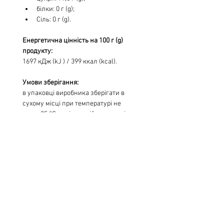
білки: 0 г (g);
Сіль: 0 г (g).
Енергетична цінність на 100 г (g) 
продукту:
1697 кДж (kJ ) / 399 ккал (kcal).
Умови зберігання:
в упаковці виробника зберігати в  
сухому місці при температурі не 
вище 25 °С та відносній вологості 
повітря не більше 75 %.  Дата 
«Краще  спожити до» вказана на 
шві пакета. Номер партії відповідає 
даті «Краще спожити до».
ТУ У 15.6-37211300-001:2010
Упаковано:
 15 пач/ящ
Термін придатності:
 12 місяців.