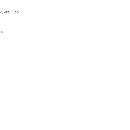
куйте, щоб
ти,