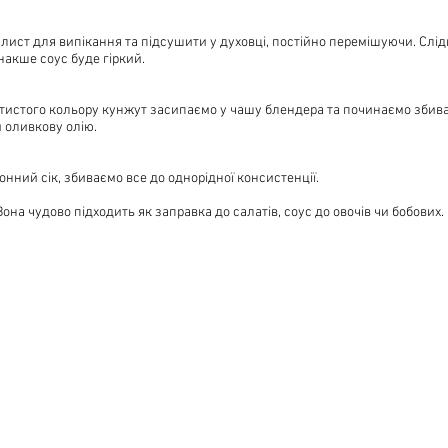
лист для випікання та підсушити у духовці, постійно перемішуючи. Слід
інакше соус буде гіркий.
тистого кольору кунжут засипаємо у чашу блендера та починаємо збива
 оливкову олію.
онний сік, збиваємо все до однорідної консистенції.
она чудово підходить як заправка до салатів, соус до овочів чи бобових.