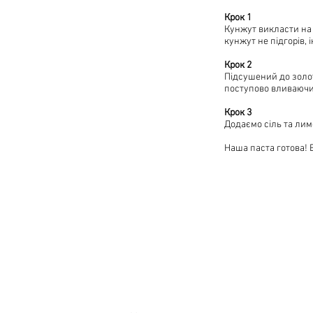
Крок 1
Кунжут викласти на 
кунжут не підгорів, 
Крок 2
Підсушений до золо
поступово вливаючи
Крок 3
Додаємо сіль та лим
Наша паста готова! В